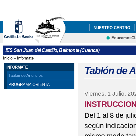
Pa
co
pri
NUESTRO CENTRO
EducamosC
IES San Juan del Castillo, Belmonte (Cuenca)
Inicio
»
Infórmate
Se encuentra usted aquí
INFÓRMATE
Tablón de 
Tablón de Anuncios
PROGRAMA ORIENTA
Viernes, 1 Julio, 20
INSTRUCCION
Del 1 al 8 de jul
según indicacio