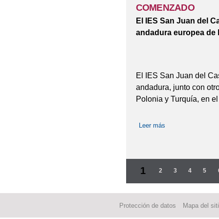
COMENZADO
El IES San Juan del C
andadura europea de 
El IES San Juan del Cas
andadura, junto con otro
Polonia y Turquía, en el
Leer más
sobre NUESTRO
Páginas
1
2
3
4
5
Protección de datos
Mapa del sit