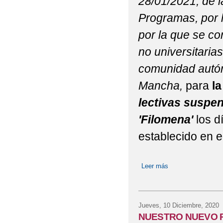
28/01/2021, de l
Programas, por l
por la que se co
no universitaria
comunidad autón
Mancha,
para
l
lectivas suspen
'Filomena'
los d
establecido en e
Leer más
sobre RECUPERA
Jueves, 10 Diciembre, 2020
NUESTRO NUEVO 