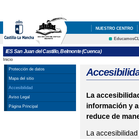
Pa
co
pri
NUESTRO CENTRO
EducamosC
IES San Juan del Castillo, Belmonte (Cuenca)
Inicio
Se encuentra usted aquí
Accesibilid
Protección de datos
Mapa del sitio
Accesibilidad
La accesibilidad
Aviso Legal
información y a
Página Principal
reduce de maner
La accesibilidad 