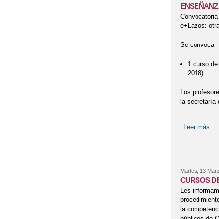
ENSEÑANZA 
Convocatoria 
e+Lazos: otra
Se convoca 1 
1 curso de
2018).
Los profesore
la secretaría 
Leer más
so
Martes, 13 Marz
CURSOS DE 
Les informamo
procedimiento
la competenci
públicos de C