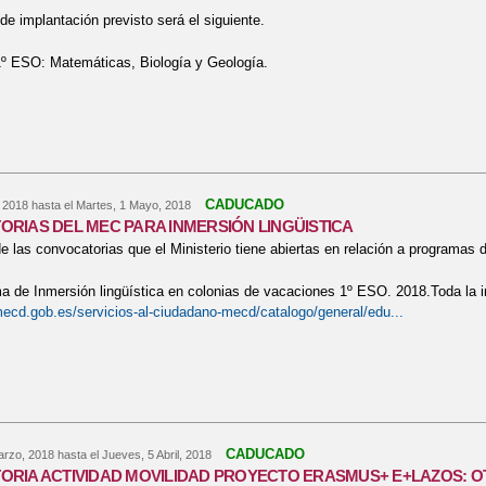
de implantación previsto será el siguiente.
1º ESO: Matemáticas, Biología y Geología.
bre CENTRO BILINGÜE
CADUCADO
, 2018
hasta el
Martes, 1 Mayo, 2018
RIAS DEL MEC PARA INMERSIÓN LINGÜISTICA
 las convocatorias que el Ministerio tiene abiertas en relación a programas d
e Inmersión lingüística en colonias de vacaciones 1º ESO. 2018.Toda la inf
ecd.gob.es/servicios-al-ciudadano-mecd/catalogo/general/edu...
bre CONVOCATORIAS DEL MEC PARA INMERSIÓN LINGÜISTICA
CADUCADO
arzo, 2018
hasta el
Jueves, 5 Abril, 2018
RIA ACTIVIDAD MOVILIDAD PROYECTO ERASMUS+ E+LAZOS: OT