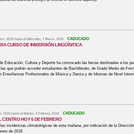
bre CURSOS DE IDIOMAS EN EL EXTRANJERO - 3º y 4º ESO y 1º BTO.
CADUCADO
ero, 2018
hasta el
Miércoles, 7 Marzo, 2018
RA CURSO DE INMERSIÓN LINGÜÍSITICA
 de Educación, Cultura y Deporte ha convocado las becas destinadas a los par
las que podrán acceder estudiantes de Bachillerato, de Grado Medio de Form
de Enseñanzas Profesionales de Música y Danza y de Idiomas de Nivel Inter
bre AYUDAS PARA CURSO DE INMERSIÓN LINGÜÍSITICA
CADUCADO
o, 2018
hasta el
Martes, 6 Febrero, 2018
L CENTRO HOY 5 DE FEBRERO
las incidencias climatológicas de esta mañana, por indicación de la Direcci
brero de 2018.