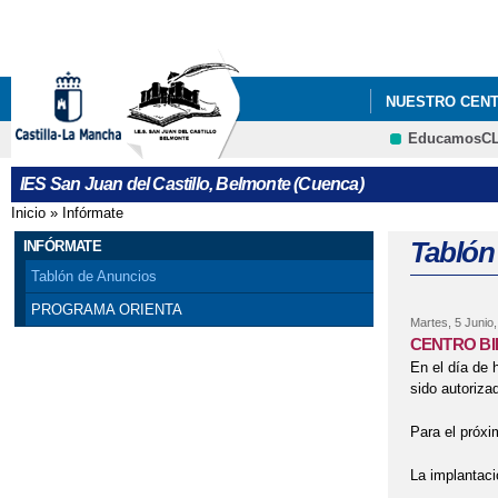
NUESTRO CEN
EducamosC
IES San Juan del Castillo, Belmonte (Cuenca)
Inicio
»
Infórmate
Se encuentra usted aquí
Tablón
INFÓRMATE
Tablón de Anuncios
PROGRAMA ORIENTA
Martes, 5 Junio
CENTRO BI
En el día de 
sido autoriza
Para el próxi
La implantaci