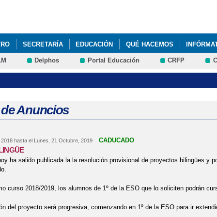
Pasar al
contenido
principal
TRO
SECRETARÍA
EDUCACIÓN
QUÉ HACEMOS
INFÓRMA
LM
Delphos
Portal Educación
CRFP
C
 de Anuncios
CADUCADO
, 2018
hasta el
Lunes, 21 Octubre, 2019
LINGÜE
hoy ha salido publicada la la resolución provisional de proyectos bilingües y p
do.
mo curso 2018/2019, los alumnos de 1º de la ESO que lo soliciten podrán cur
ón del proyecto será progresiva, comenzando en 1º de la ESO para ir extend