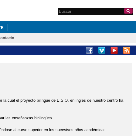
Search this site
Formulario de
búsqueda
TE
ontacto
or la cual el proyecto bilingüe de E.S.O. en inglés de nuestro centro ha
sar las enseñanzas binlingües.
iéndose al curso superior en los sucesivos años académicas.