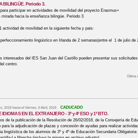
BILINGÜE. Periodo 3.
para participar en actividades de movilidad del proyecto Erasmus+
 mirada hacia la enseñanza bilingüe. Periodo 3.
actividad de movilidad en la siguiente fecha y pais:
 perfeccionamiento lingüistico en Irlanda de 2 semanas(entre el 1 de julio de
s interesados del IES San Juan del Castillo pueden presentar sus solicitudes 
del centro.
Última 
bre CONVOCATORIA ACTIVIDAD MOVILIDAD PROYECTO ERASMUS+ E+LAZ
CADUCADO
o, 2018
hasta el
Viernes, 6 Abril, 2018
IDIOMAS EN EL EXTRANJERO - 3º y 4º ESO y 1º BTO.
s de la publicación de la Resolución de 26/02/2018, de la Consejería de Edu
 para la adjudicación de plazas y concesión de ayudas para realizar actividad
a lingüística de los alumnos de 3º y 4º de Educación Secundaria Obligatoria
astilla-La Mancha (incluyo la misma en archivo adjunto).